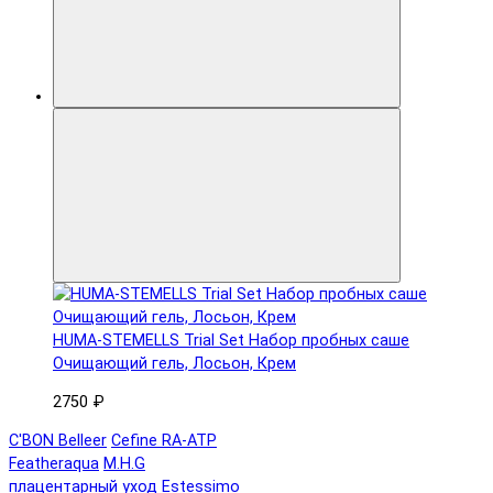
HUMA-STEMELLS Trial Set Набор пробных саше
Очищающий гель, Лосьон, Крем
2750 ₽
C'BON Belleer
Cefine RA-ATP
Featheraqua
M.H.G
плацентарный уход
Estessimo