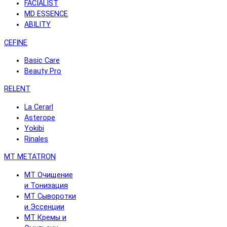
FACIALIST
MD ESSENCE
ABILITY
CEFINE
Basic Care
Beauty Pro
RELENT
La Cerarl
Asterope
Yokibi
Rinales
MT METATRON
MT Очищение
и Тонизация
MT Сыворотки
и Эссенции
MT Кремы и