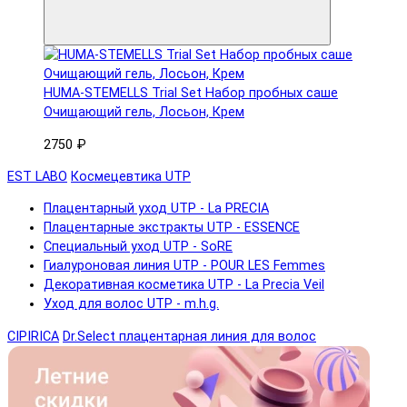
HUMA-STEMELLS Trial Set Набор пробных саше
Очищающий гель, Лосьон, Крем
2750 ₽
EST LABO
Космецевтика UTP
Плацентарный уход UTP - La PRECIA
Плацентарные экстракты UTP - ESSENCE
Специальный уход UTP - SoRE
Гиалуроновая линия UTP - POUR LES Femmes
Декоративная косметика UTP - La Precia Veil
Уход для волос UTP - m.h.g.
CIPIRICA
Dr.Select плацентарная линия для волос