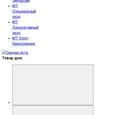
Эмульсии
MT
Специальный
уход
MT
Декоративный
уход
MT Stem
Омоложение
Товар дня