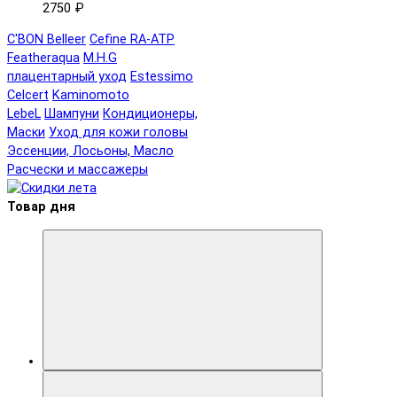
2750 ₽
C'BON Belleer
Cefine RA-ATP
Featheraqua
M.H.G
плацентарный уход
Estessimo
Celcert
Kaminomoto
LebeL
Шампуни
Кондиционеры,
Маски
Уход для кожи головы
Эссенции, Лосьоны, Масло
Расчески и массажеры
Товар дня