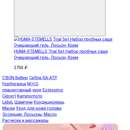
HUMA-STEMELLS Trial Set Набор пробных саше
Очищающий гель, Лосьон, Крем
2750 ₽
C'BON Belleer
Cefine RA-ATP
Featheraqua
M.H.G
плацентарный уход
Estessimo
Celcert
Kaminomoto
LebeL
Шампуни
Кондиционеры,
Маски
Уход для кожи головы
Эссенции, Лосьоны, Масло
Расчески и массажеры