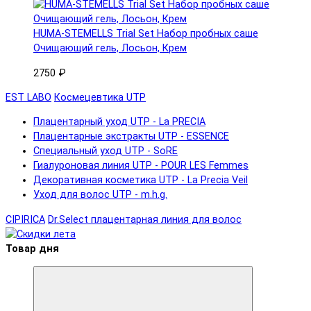
HUMA-STEMELLS Trial Set Набор пробных саше
Очищающий гель, Лосьон, Крем
2750 ₽
EST LABO
Космецевтика UTP
Плацентарный уход UTP - La PRECIA
Плацентарные экстракты UTP - ESSENCE
Специальный уход UTP - SoRE
Гиалуроновая линия UTP - POUR LES Femmes
Декоративная косметика UTP - La Precia Veil
Уход для волос UTP - m.h.g.
CIPIRICA
Dr.Select плацентарная линия для волос
Товар дня