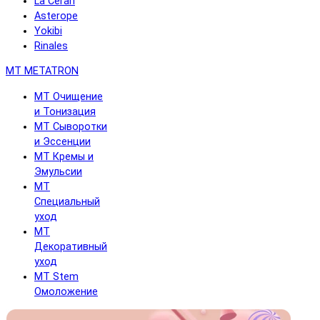
La Cerarl
Asterope
Yokibi
Rinales
MT METATRON
MT Очищение
и Тонизация
MT Сыворотки
и Эссенции
MT Кремы и
Эмульсии
MT
Специальный
уход
MT
Декоративный
уход
MT Stem
Омоложение