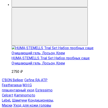
HUMA-STEMELLS Trial Set Набор пробных саше
Очищающий гель, Лосьон, Крем
2750 ₽
C'BON Belleer
Cefine RA-ATP
Featheraqua
M.H.G
плацентарный уход
Estessimo
Celcert
Kaminomoto
LebeL
Шампуни
Кондиционеры,
Маски
Уход для кожи головы