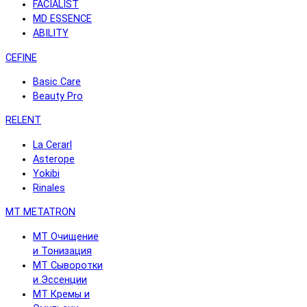
FACIALIST
MD ESSENCE
ABILITY
CEFINE
Basic Care
Beauty Pro
RELENT
La Cerarl
Asterope
Yokibi
Rinales
MT METATRON
MT Очищение
и Тонизация
MT Сыворотки
и Эссенции
MT Кремы и