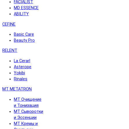
FACIALIST
MD ESSENCE
ABILITY
CEFINE
Basic Care
Beauty Pro
RELENT
La Cerarl
Asterope
Yokibi
Rinales
MT METATRON
MT Очищение
и Тонизация
MT Сыворотки
и Эссенции
MT Кремы и