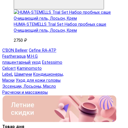
HUMA-STEMELLS Trial Set Набор пробных саше
Очищающий гель, Лосьон, Крем
2750 ₽
C'BON Belleer
Cefine RA-ATP
Featheraqua
M.H.G
плацентарный уход
Estessimo
Celcert
Kaminomoto
LebeL
Шампуни
Кондиционеры,
Маски
Уход для кожи головы
Эссенции, Лосьоны, Масло
Расчески и массажеры
Товар дня