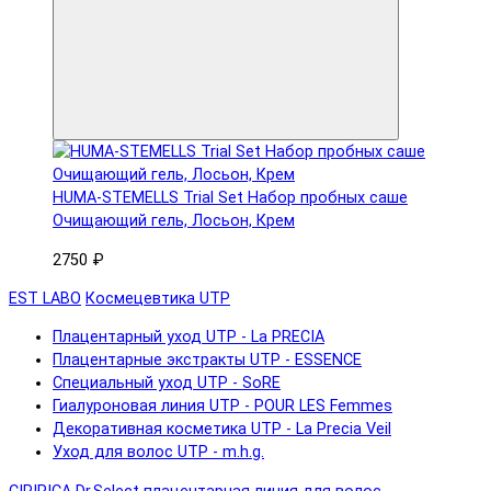
HUMA-STEMELLS Trial Set Набор пробных саше
Очищающий гель, Лосьон, Крем
2750 ₽
EST LABO
Космецевтика UTP
Плацентарный уход UTP - La PRECIA
Плацентарные экстракты UTP - ESSENCE
Специальный уход UTP - SoRE
Гиалуроновая линия UTP - POUR LES Femmes
Декоративная косметика UTP - La Precia Veil
Уход для волос UTP - m.h.g.