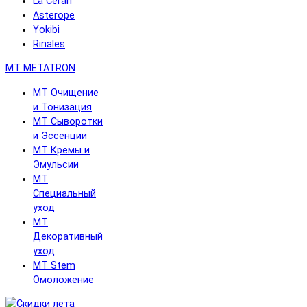
La Cerarl
Asterope
Yokibi
Rinales
MT METATRON
MT Очищение
и Тонизация
MT Сыворотки
и Эссенции
MT Кремы и
Эмульсии
MT
Специальный
уход
MT
Декоративный
уход
MT Stem
Омоложение