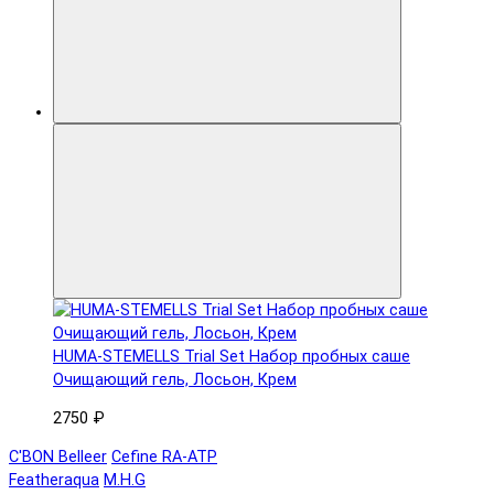
HUMA-STEMELLS Trial Set Набор пробных саше
Очищающий гель, Лосьон, Крем
2750 ₽
C'BON Belleer
Cefine RA-ATP
Featheraqua
M.H.G