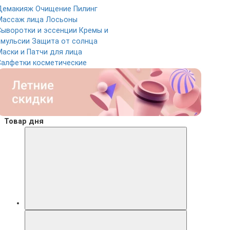
Демакияж
Очищение
Пилинг
Массаж лица
Лосьоны
Сыворотки и эссенции
Кремы и
эмульсии
Защита от солнца
Маски и Патчи для лица
Салфетки косметические
Товар дня