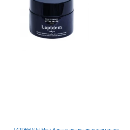
LAPIDEM Vital Mask Восстанавливающая крем-маска