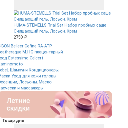
HUMA-STEMELLS Trial Set Набор пробных саше
Очищающий гель, Лосьон, Крем
2750 ₽
'BON Belleer
Cefine RA-ATP
Featheraqua
M.H.G плацентарный
уход
Estessimo Celcert
Kaminomoto
LebeL
Шампуни
Кондиционеры,
Маски
Уход для кожи головы
Эссенции, Лосьоны, Масло
Расчески и массажеры
Товар дня