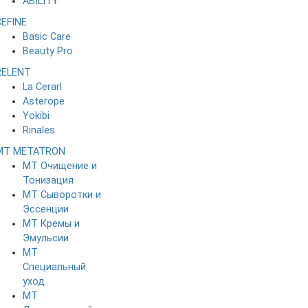
ABILITY
CEFINE
Basic Care
Beauty Pro
RELENT
La Cerarl
Asterope
Yokibi
Rinales
MT METATRON
MT Очищение и
Тонизация
MT Сыворотки и
Эссенции
MT Кремы и
Эмульсии
MT
Специальный
уход
MT