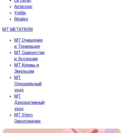
La Cerarl
Asterope
Yokibi
Rinales
MT METATRON
MT Очищение
и Тонизация
MT Сыворотки
и Эссенции
MT Кремы и
Эмульсии
MT
Специальный
уход
MT
Декоративный
уход
MT Stem
Омоложение