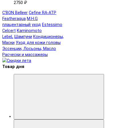
2750 ₽
C'BON Belleer
Cefine RA-ATP
Featheraqua
M.H.G
плацентарный уход
Estessimo
Celcert
Kaminomoto
LebeL
Шампуни
Кондиционеры,
Маски
Уход для кожи головы
Эссенции, Лосьоны, Масло
Расчески и массажеры
Товар дня