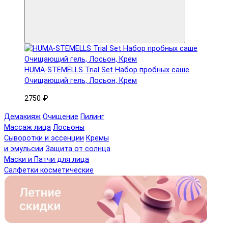
HUMA-STEMELLS Trial Set Набор пробных саше
Очищающий гель, Лосьон, Крем
2750 ₽
Демакияж
Очищение
Пилинг
Массаж лица
Лосьоны
Сыворотки и эссенции
Кремы
и эмульсии
Защита от солнца
Маски и Патчи для лица
Салфетки косметические