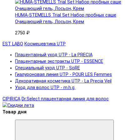
HUMA-STEMELLS Trial Set Набор пробных саше
Очищающий гель, Лосьон, Крем
2750 ₽
EST LABO
Космецевтика UTP
Плацентарный уход UTP - La PRECIA
Плацентарные экстракты UTP - ESSENCE
Специальный уход UTP - SoRE
Гиалуроновая линия UTP - POUR LES Femmes
Декоративная косметика UTP - La Precia Veil
Уход для волос UTP - m.h.g.
CIPIRICA
Dr.Select плацентарная линия для волос
Товар дня