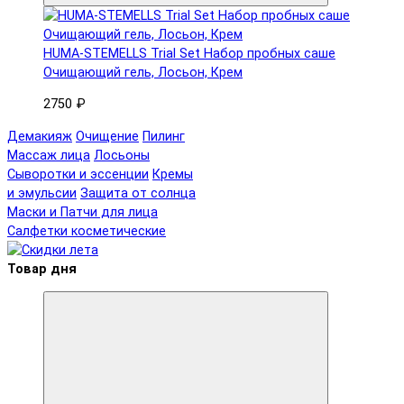
HUMA-STEMELLS Trial Set Набор пробных саше
Очищающий гель, Лосьон, Крем
2750 ₽
Демакияж
Очищение
Пилинг
Массаж лица
Лосьоны
Сыворотки и эссенции
Кремы
и эмульсии
Защита от солнца
Маски и Патчи для лица
Салфетки косметические
Товар дня