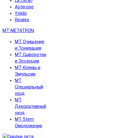
La Cerarl
Asterope
Yokibi
Rinales
MT METATRON
MT Очищение
и Тонизация
MT Сыворотки
и Эссенции
MT Кремы и
Эмульсии
MT
Специальный
уход
MT
Декоративный
уход
MT Stem
Омоложение