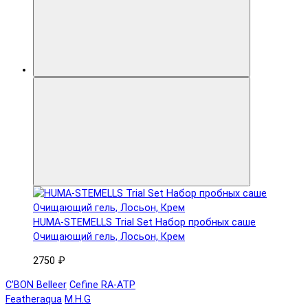
HUMA-STEMELLS Trial Set Набор пробных саше
Очищающий гель, Лосьон, Крем
2750 ₽
C'BON Belleer
Cefine RA-ATP
Featheraqua
M.H.G