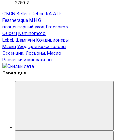
2750 ₽
C'BON Belleer
Cefine RA-ATP
Featheraqua
M.H.G
плацентарный уход
Estessimo
Celcert
Kaminomoto
LebeL
Шампуни
Кондиционеры,
Маски
Уход для кожи головы
Эссенции, Лосьоны, Масло
Расчески и массажеры
Товар дня