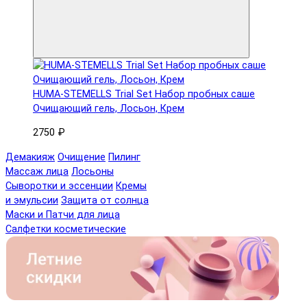
HUMA-STEMELLS Trial Set Набор пробных саше
Очищающий гель, Лосьон, Крем
2750 ₽
Демакияж
Очищение
Пилинг
Массаж лица
Лосьоны
Сыворотки и эссенции
Кремы
и эмульсии
Защита от солнца
Маски и Патчи для лица
Салфетки косметические