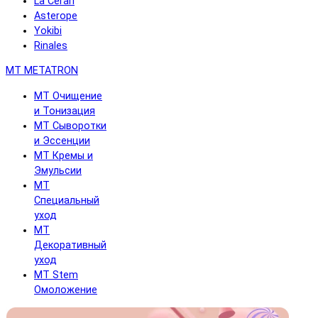
La Cerarl
Asterope
Yokibi
Rinales
MT METATRON
MT Очищение
и Тонизация
MT Сыворотки
и Эссенции
MT Кремы и
Эмульсии
MT
Специальный
уход
MT
Декоративный
уход
MT Stem
Омоложение