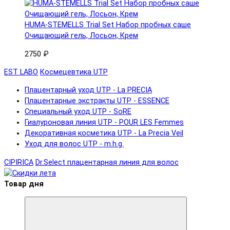
HUMA-STEMELLS Trial Set Набор пробных саше
Очищающий гель, Лосьон, Крем
2750 ₽
EST LABO
Космецевтика UTP
Плацентарный уход UTP - La PRECIA
Плацентарные экстракты UTP - ESSENCE
Специальный уход UTP - SoRE
Гиалуроновая линия UTP - POUR LES Femmes
Декоративная косметика UTP - La Precia Veil
Уход для волос UTP - m.h.g.
CIPIRICA
Dr.Select плацентарная линия для волос
Товар дня