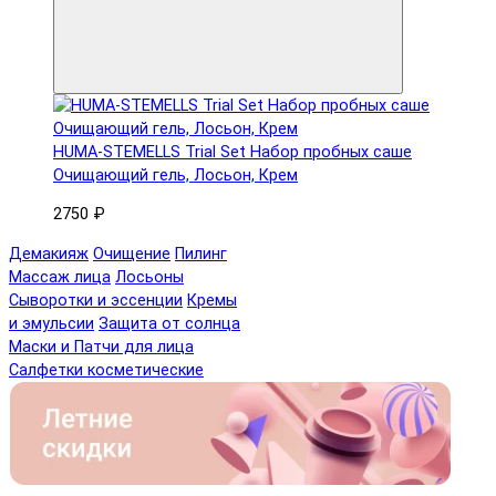
HUMA-STEMELLS Trial Set Набор пробных саше
Очищающий гель, Лосьон, Крем
2750 ₽
Демакияж
Очищение
Пилинг
Массаж лица
Лосьоны
Сыворотки и эссенции
Кремы
и эмульсии
Защита от солнца
Маски и Патчи для лица
Салфетки косметические