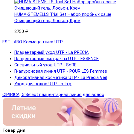
HUMA-STEMELLS Trial Set Набор пробных саше
Очищающий гель, Лосьон, Крем
2750 ₽
EST LABO
Космецевтика UTP
Плацентарный уход UTP - La PRECIA
Плацентарные экстракты UTP - ESSENCE
Специальный уход UTP - SoRE
Гиалуроновая линия UTP - POUR LES Femmes
Декоративная косметика UTP - La Precia Veil
Уход для волос UTP - m.h.g.
CIPIRICA
Dr.Select плацентарная линия для волос
Товар дня