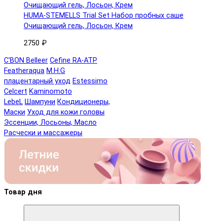
HUMA-STEMELLS Trial Set Набор пробных саше
Очищающий гель, Лосьон, Крем
2750 ₽
C'BON Belleer
Cefine RA-ATP
Featheraqua
M.H.G
плацентарный уход
Estessimo
Celcert
Kaminomoto
LebeL
Шампуни
Кондиционеры,
Маски
Уход для кожи головы
Эссенции, Лосьоны, Масло
Расчески и массажеры
Товар дня