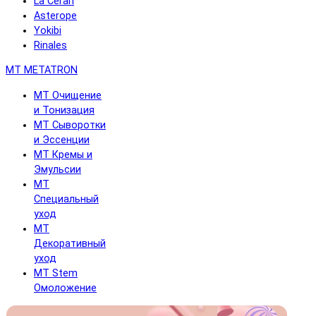
La Cerarl
Asterope
Yokibi
Rinales
MT METATRON
MT Очищение
и Тонизация
MT Сыворотки
и Эссенции
MT Кремы и
Эмульсии
MT
Специальный
уход
MT
Декоративный
уход
MT Stem
Омоложение