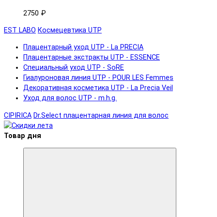
2750 ₽
EST LABO
Космецевтика UTP
Плацентарный уход UTP - La PRECIA
Плацентарные экстракты UTP - ESSENCE
Специальный уход UTP - SoRE
Гиалуроновая линия UTP - POUR LES Femmes
Декоративная косметика UTP - La Precia Veil
Уход для волос UTP - m.h.g.
CIPIRICA
Dr.Select плацентарная линия для волос
Товар дня