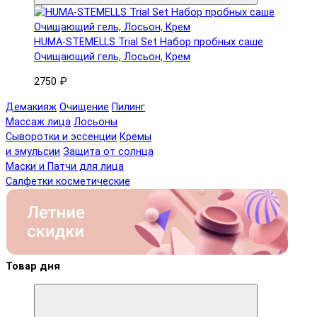
HUMA-STEMELLS Trial Set Набор пробных саше
Очищающий гель, Лосьон, Крем
2750 ₽
Демакияж
Очищение
Пилинг
Массаж лица
Лосьоны
Сыворотки и эссенции
Кремы
и эмульсии
Защита от солнца
Маски и Патчи для лица
Салфетки косметические
Товар дня