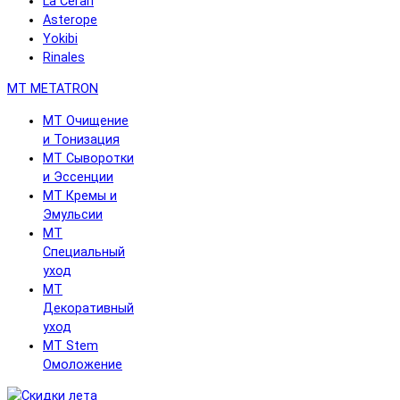
La Cerarl
Asterope
Yokibi
Rinales
MT METATRON
MT Очищение
и Тонизация
MT Сыворотки
и Эссенции
MT Кремы и
Эмульсии
MT
Специальный
уход
MT
Декоративный
уход
MT Stem
Омоложение