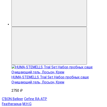
HUMA-STEMELLS Trial Set Набор пробных саше
Очищающий гель, Лосьон, Крем
2750 ₽
C'BON Belleer
Cefine RA-ATP
Featheraqua
M.H.G