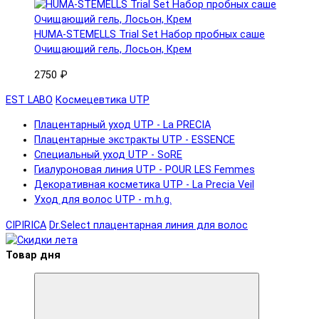
HUMA-STEMELLS Trial Set Набор пробных саше
Очищающий гель, Лосьон, Крем
2750 ₽
EST LABO
Космецевтика UTP
Плацентарный уход UTP - La PRECIA
Плацентарные экстракты UTP - ESSENCE
Специальный уход UTP - SoRE
Гиалуроновая линия UTP - POUR LES Femmes
Декоративная косметика UTP - La Precia Veil
Уход для волос UTP - m.h.g.
CIPIRICA
Dr.Select плацентарная линия для волос
Товар дня