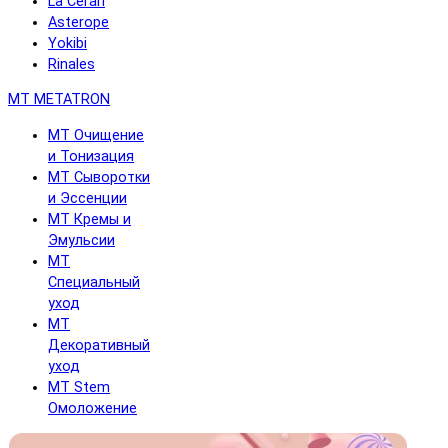
La Cerarl
Asterope
Yokibi
Rinales
MT METATRON
MT Очищение
и Тонизация
MT Сыворотки
и Эссенции
MT Кремы и
Эмульсии
MT
Специальный
уход
MT
Декоративный
уход
MT Stem
Омоложение