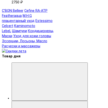
2750 ₽
C'BON Belleer
Cefine RA-ATP
Featheraqua
M.H.G
плацентарный уход
Estessimo
Celcert
Kaminomoto
LebeL
Шампуни
Кондиционеры,
Маски
Уход для кожи головы
Эссенции, Лосьоны, Масло
Расчески и массажеры
Товар дня