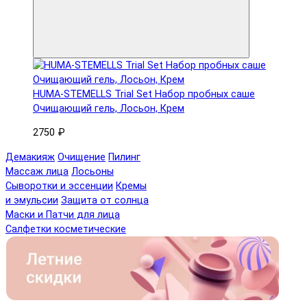
HUMA-STEMELLS Trial Set Набор пробных саше
Очищающий гель, Лосьон, Крем
2750 ₽
Демакияж
Очищение
Пилинг
Массаж лица
Лосьоны
Сыворотки и эссенции
Кремы
и эмульсии
Защита от солнца
Маски и Патчи для лица
Салфетки косметические