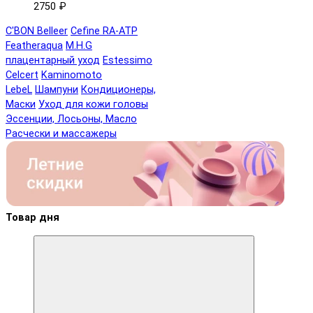
2750 ₽
C'BON Belleer
Cefine RA-ATP
Featheraqua
M.H.G
плацентарный уход
Estessimo
Celcert
Kaminomoto
LebeL
Шампуни
Кондиционеры,
Маски
Уход для кожи головы
Эссенции, Лосьоны, Масло
Расчески и массажеры
Товар дня