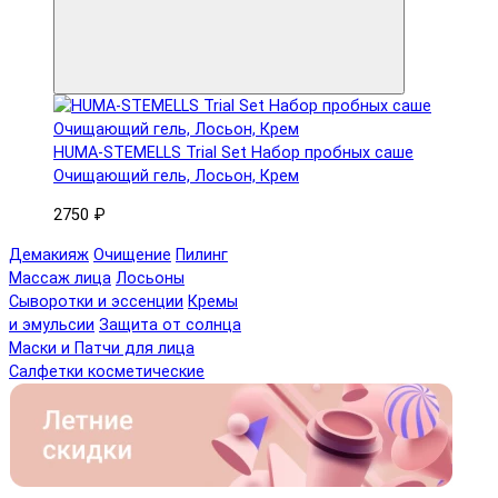
HUMA-STEMELLS Trial Set Набор пробных саше
Очищающий гель, Лосьон, Крем
2750 ₽
Демакияж
Очищение
Пилинг
Массаж лица
Лосьоны
Сыворотки и эссенции
Кремы
и эмульсии
Защита от солнца
Маски и Патчи для лица
Салфетки косметические