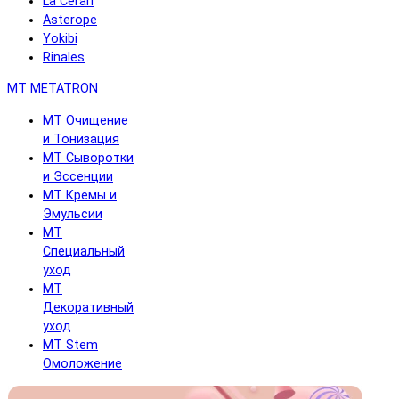
La Cerarl
Asterope
Yokibi
Rinales
MT METATRON
MT Очищение
и Тонизация
MT Сыворотки
и Эссенции
MT Кремы и
Эмульсии
MT
Специальный
уход
MT
Декоративный
уход
MT Stem
Омоложение