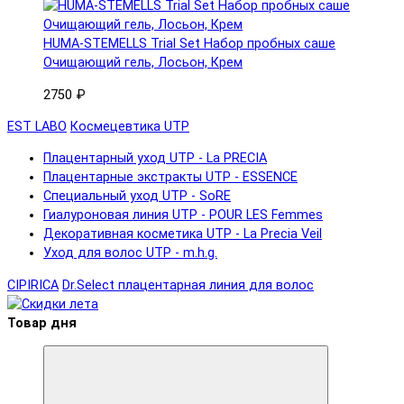
HUMA-STEMELLS Trial Set Набор пробных саше
Очищающий гель, Лосьон, Крем
2750 ₽
EST LABO
Космецевтика UTP
Плацентарный уход UTP - La PRECIA
Плацентарные экстракты UTP - ESSENCE
Специальный уход UTP - SoRE
Гиалуроновая линия UTP - POUR LES Femmes
Декоративная косметика UTP - La Precia Veil
Уход для волос UTP - m.h.g.
CIPIRICA
Dr.Select плацентарная линия для волос
Товар дня