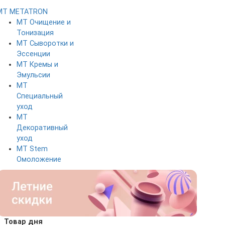
MT METATRON
MT Очищение и
Тонизация
MT Сыворотки и
Эссенции
MT Кремы и
Эмульсии
MT
Специальный
уход
MT
Декоративный
уход
MT Stem
Омоложение
Товар дня