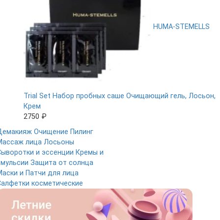
HUMA-STEMELLS
Trial Set Набор пробных саше Очищающий гель, Лосьон,
Крем
2750 ₽
Демакияж
Очищение
Пилинг
Массаж лица
Лосьоны
Сыворотки и эссенции
Кремы и
эмульсии
Защита от солнца
Маски и Патчи для лица
Салфетки косметические