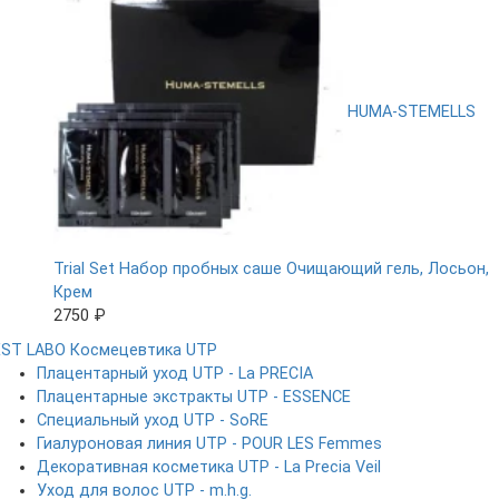
HUMA-STEMELLS
Trial Set Набор пробных саше Очищающий гель, Лосьон,
Крем
2750 ₽
EST LABO
Космецевтика UTP
Плацентарный уход UTP - La PRECIA
Плацентарные экстракты UTP - ESSENCE
Специальный уход UTP - SoRE
Гиалуроновая линия UTP - POUR LES Femmes
Декоративная косметика UTP - La Precia Veil
Уход для волос UTP - m.h.g.