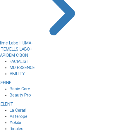
Hime Labo
HUMA-
STEMELLS
LABO+
LAPIDEM
C'BON
FACIALIST
MD ESSENCE
ABILITY
CEFINE
Basic Care
Beauty Pro
RELENT
La Cerarl
Asterope
Yokibi
Rinales