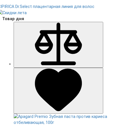
CIPIRICA
Dr.Select плацентарная линия для волос
Товар дня