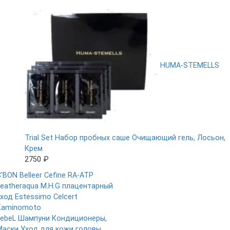
HUMA-STEMELLS
Trial Set Набор пробных саше Очищающий гель, Лосьон,
Крем
2750 ₽
'BON Belleer
Cefine RA-ATP
Featheraqua
M.H.G плацентарный
уход
Estessimo Celcert
Kaminomoto
LebeL
Шампуни
Кондиционеры,
Маски
Уход для кожи головы