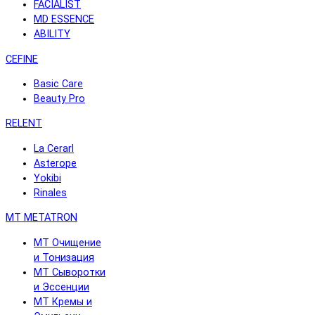
FACIALIST
MD ESSENCE
ABILITY
CEFINE
Basic Care
Beauty Pro
RELENT
La Cerarl
Asterope
Yokibi
Rinales
MT METATRON
MT Очищение
и Тонизация
MT Сыворотки
и Эссенции
MT Кремы и