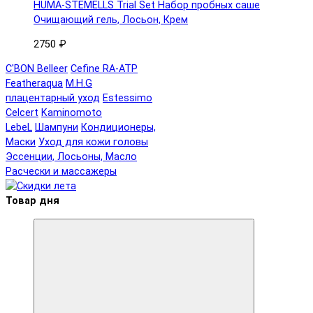
HUMA-STEMELLS Trial Set Набор пробных саше
Очищающий гель, Лосьон, Крем
2750 ₽
C'BON Belleer
Cefine RA-ATP
Featheraqua
M.H.G
плацентарный уход
Estessimo
Celcert
Kaminomoto
LebeL
Шампуни
Кондиционеры,
Маски
Уход для кожи головы
Эссенции, Лосьоны, Масло
Расчески и массажеры
Товар дня