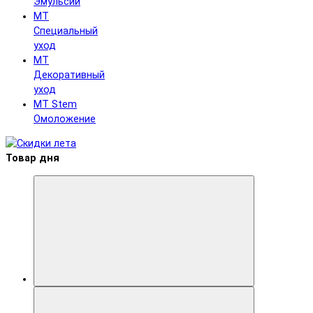
Эмульсии
MT
Специальный
уход
MT
Декоративный
уход
MT Stem
Омоложение
Товар дня