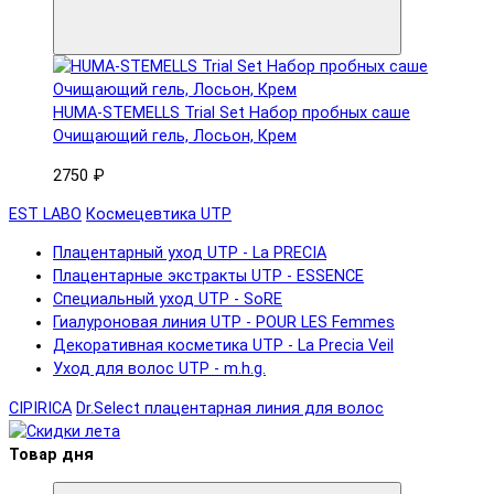
HUMA-STEMELLS Trial Set Набор пробных саше
Очищающий гель, Лосьон, Крем
2750 ₽
EST LABO
Космецевтика UTP
Плацентарный уход UTP - La PRECIA
Плацентарные экстракты UTP - ESSENCE
Специальный уход UTP - SoRE
Гиалуроновая линия UTP - POUR LES Femmes
Декоративная косметика UTP - La Precia Veil
Уход для волос UTP - m.h.g.
CIPIRICA
Dr.Select плацентарная линия для волос
Товар дня