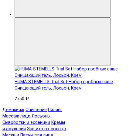
HUMA-STEMELLS Trial Set Набор пробных саше
Очищающий гель, Лосьон, Крем
2750 ₽
Демакияж
Очищение
Пилинг
Массаж лица
Лосьоны
Сыворотки и эссенции
Кремы
и эмульсии
Защита от солнца
Маски и Патчи для лица